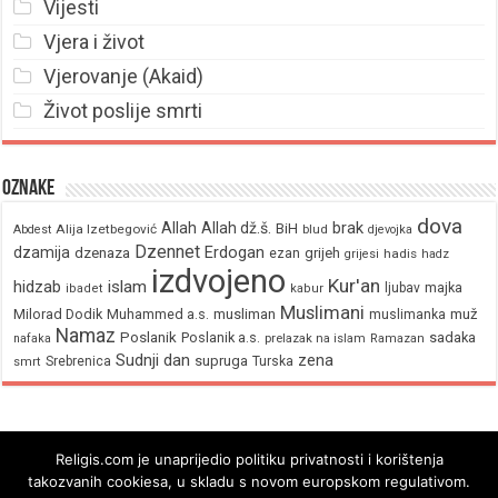
Vijesti
Vjera i život
Vjerovanje (Akaid)
Život poslije smrti
Oznake
dova
brak
Allah
Allah dž.š.
BiH
Alija Izetbegović
Abdest
blud
djevojka
Dzennet
Erdogan
dzamija
dzenaza
ezan
grijeh
hadis
grijesi
hadz
izdvojeno
Kur'an
hidzab
islam
majka
ljubav
ibadet
kabur
Muslimani
Milorad Dodik
Muhammed a.s.
musliman
muž
muslimanka
Namaz
Poslanik
Poslanik a.s.
sadaka
nafaka
prelazak na islam
Ramazan
Sudnji dan
zena
supruga
Srebrenica
Turska
smrt
Religis.com je unaprijedio politiku privatnosti i korištenja
takozvanih cookiesa, u skladu s novom europskom regulativom.