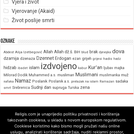
Vjera i život
Vjerovanje (Akaid)
Život poslije smrti
Oznake
dova
brak
Allah
Allah dž.š.
BiH
Alija Izetbegović
Abdest
blud
djevojka
Dzennet
Erdogan
dzamija
dzenaza
ezan
grijeh
hadis
grijesi
hadz
izdvojeno
Kur'an
hidzab
islam
majka
ljubav
ibadet
kabur
Muslimani
Milorad Dodik
Muhammed a.s.
musliman
muž
muslimanka
Namaz
Poslanik
Poslanik a.s.
sadaka
nafaka
prelazak na islam
Ramazan
Sudnji dan
zena
supruga
Srebrenica
Turska
smrt
Religis.com je unaprijedio politiku privatnosti i korištenja
takozvanih cookiesa, u skladu s novom europskom regulativom.
Cookiese koristimo kako bismo mogli pružati našu online
uslugu, analizirati korištenje sadržaja, nuditi reklamni prostor,