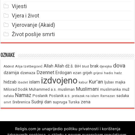
Vijesti
Vjera i život
Vjerovanje (Akaid)
Život poslije smrti
Oznake
dova
brak
Allah
Allah dž.š.
BiH
Alija Izetbegović
Abdest
blud
djevojka
Dzennet
Erdogan
dzamija
dzenaza
ezan
grijeh
hadis
grijesi
hadz
izdvojeno
Kur'an
hidzab
islam
majka
ljubav
ibadet
kabur
Muslimani
Milorad Dodik
Muhammed a.s.
musliman
muž
muslimanka
Namaz
Poslanik
Poslanik a.s.
sadaka
nafaka
prelazak na islam
Ramazan
Sudnji dan
zena
supruga
Srebrenica
Turska
smrt
Religis.com je unaprijedio politiku privatnosti i korištenja
takozvanih cookiesa, u skladu s novom europskom regulativom.