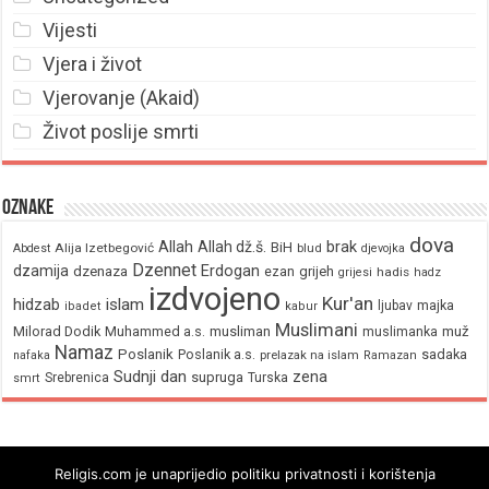
Vijesti
Vjera i život
Vjerovanje (Akaid)
Život poslije smrti
Oznake
dova
brak
Allah
Allah dž.š.
BiH
Alija Izetbegović
Abdest
blud
djevojka
Dzennet
Erdogan
dzamija
dzenaza
ezan
grijeh
hadis
grijesi
hadz
izdvojeno
Kur'an
hidzab
islam
majka
ljubav
ibadet
kabur
Muslimani
Milorad Dodik
Muhammed a.s.
musliman
muž
muslimanka
Namaz
Poslanik
Poslanik a.s.
sadaka
nafaka
prelazak na islam
Ramazan
Sudnji dan
zena
supruga
Srebrenica
Turska
smrt
Religis.com je unaprijedio politiku privatnosti i korištenja