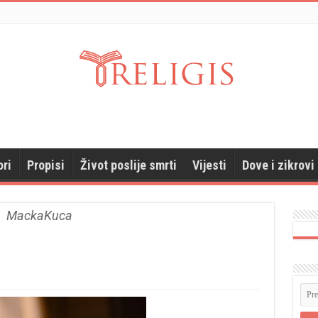
ori
Propisi
Život poslije smrti
Vijesti
Dove i zikrovi
MackaKuca