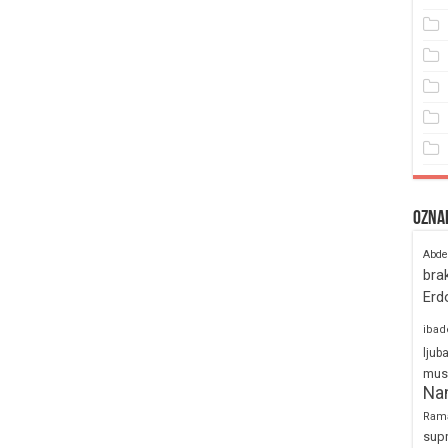
Ozna
Abde
bra
Erd
ibad
ljub
mus
Na
Ram
sup