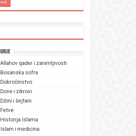
orije
Allahov qader i zanimljivosti
Bosanska sofra
Dobročinstvo
Dove i zikrovi
Džini i šejtani
Fetve
Historija Islama
Islam i medicina