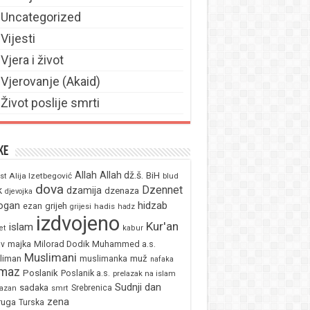
Uncategorized
Vijesti
Vjera i život
Vjerovanje (Akaid)
Život poslije smrti
ke
Allah
Allah dž.š.
BiH
Alija Izetbegović
st
blud
dova
Dzennet
k
dzamija
dzenaza
djevojka
ogan
hidzab
ezan
grijeh
hadis
grijesi
hadz
izdvojeno
Kur'an
islam
et
kabur
majka
Milorad Dodik
Muhammed a.s.
av
Muslimani
liman
muž
muslimanka
nafaka
maz
Poslanik
Poslanik a.s.
prelazak na islam
Sudnji dan
sadaka
Srebrenica
azan
smrt
zena
ruga
Turska