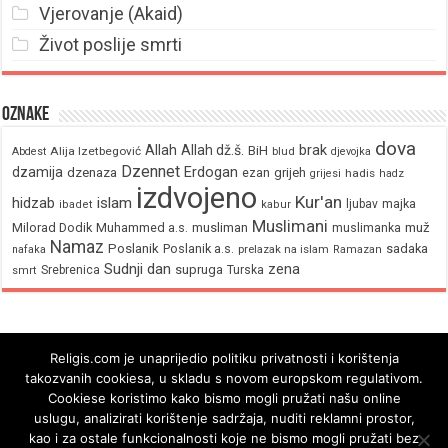
Vjerovanje (Akaid)
Život poslije smrti
Oznake
dova
brak
Allah
Allah dž.š.
BiH
Alija Izetbegović
Abdest
blud
djevojka
Dzennet
Erdogan
dzamija
dzenaza
ezan
grijeh
hadis
grijesi
hadz
izdvojeno
Kur'an
hidzab
islam
majka
ljubav
ibadet
kabur
Muslimani
Milorad Dodik
Muhammed a.s.
musliman
muž
muslimanka
Namaz
Poslanik
Poslanik a.s.
sadaka
nafaka
prelazak na islam
Ramazan
Sudnji dan
zena
supruga
Srebrenica
Turska
smrt
Religis.com je unaprijedio politiku privatnosti i korištenja
takozvanih cookiesa, u skladu s novom europskom regulativom.
Cookiese koristimo kako bismo mogli pružati našu online
uslugu, analizirati korištenje sadržaja, nuditi reklamni prostor,
kao i za ostale funkcionalnosti koje ne bismo mogli pružati bez