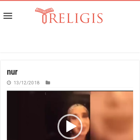
nur
13/12/2018
Reproduktor
videozapisa