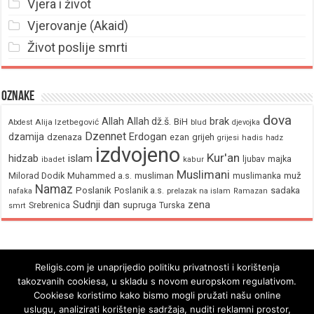
Vjera i život
Vjerovanje (Akaid)
Život poslije smrti
Oznake
dova
brak
Allah
Allah dž.š.
BiH
Alija Izetbegović
Abdest
blud
djevojka
Dzennet
Erdogan
dzamija
dzenaza
ezan
grijeh
hadis
grijesi
hadz
izdvojeno
Kur'an
hidzab
islam
majka
ljubav
ibadet
kabur
Muslimani
Milorad Dodik
Muhammed a.s.
musliman
muž
muslimanka
Namaz
Poslanik
Poslanik a.s.
sadaka
nafaka
prelazak na islam
Ramazan
Sudnji dan
zena
supruga
Srebrenica
Turska
smrt
Religis.com je unaprijedio politiku privatnosti i korištenja
takozvanih cookiesa, u skladu s novom europskom regulativom.
Cookiese koristimo kako bismo mogli pružati našu online
uslugu, analizirati korištenje sadržaja, nuditi reklamni prostor,