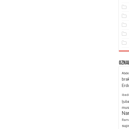
Ozna
Abde
bra
Erd
ibad
ljub
mus
Na
Ram
sup