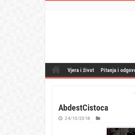
Vjera i život
Pitanja i odgov
AbdestCistoca
24/10/2018