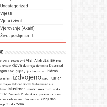
Uncategorized
Vijesti
Vjera i život
Vjerovanje (Akaid)
Život poslije smrti
ke
Allah
Allah dž.š.
BiH
Alija Izetbegović
st
blud
dova
Dzennet
k
dzamija
dzenaza
djevojka
ogan
hidzab
ezan
grijeh
hadis
grijesi
hadz
izdvojeno
Kur'an
islam
et
kabur
majka
Milorad Dodik
Muhammed a.s.
av
Muslimani
liman
muž
muslimanka
nafaka
maz
Poslanik
Poslanik a.s.
prelazak na islam
Sudnji dan
sadaka
Srebrenica
azan
smrt
zena
ruga
Turska