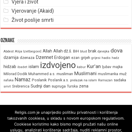
Vjera i život
Vjerovanje (Akaid)
Život poslije smrti
Oznake
dova
brak
Allah
Allah dž.š.
BiH
Alija Izetbegović
Abdest
blud
djevojka
Dzennet
Erdogan
dzamija
dzenaza
ezan
grijeh
hadis
grijesi
hadz
izdvojeno
Kur'an
hidzab
islam
majka
ljubav
ibadet
kabur
Muslimani
Milorad Dodik
Muhammed a.s.
musliman
muž
muslimanka
Namaz
Poslanik
Poslanik a.s.
sadaka
nafaka
prelazak na islam
Ramazan
Sudnji dan
zena
supruga
Srebrenica
Turska
smrt
Religis.com je unaprijedio politiku privatnosti i korištenja
takozvanih cookiesa, u skladu s novom europskom regulativom.
Cookiese koristimo kako bismo mogli pružati našu online
uslugu, analizirati korištenje sadržaja, nuditi reklamni prostor,