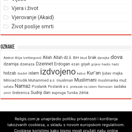
Vjera i život
Vjerovanje (Akaid)
Život poslije smrti
Oznake
dova
brak
Allah
Allah dž.š.
BiH
Alija Izetbegović
Abdest
blud
djevojka
Dzennet
Erdogan
dzamija
dzenaza
ezan
grijeh
hadis
grijesi
hadz
izdvojeno
Kur'an
hidzab
islam
majka
ljubav
ibadet
kabur
Muslimani
Milorad Dodik
Muhammed a.s.
musliman
muž
muslimanka
Namaz
Poslanik
Poslanik a.s.
sadaka
nafaka
prelazak na islam
Ramazan
Sudnji dan
zena
supruga
Srebrenica
Turska
smrt
Religis.com je unaprijedio politiku privatnosti i korištenja
takozvanih cookiesa, u skladu s novom europskom regulativom.
Cookiese koristimo kako bismo mogli pružati našu online