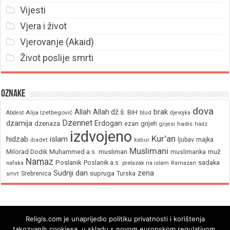
Vijesti
Vjera i život
Vjerovanje (Akaid)
Život poslije smrti
Oznake
dova
brak
Allah
Allah dž.š.
BiH
Alija Izetbegović
Abdest
blud
djevojka
Dzennet
Erdogan
dzamija
dzenaza
ezan
grijeh
hadis
grijesi
hadz
izdvojeno
Kur'an
hidzab
islam
majka
ljubav
ibadet
kabur
Muslimani
Milorad Dodik
Muhammed a.s.
musliman
muž
muslimanka
Namaz
Poslanik
Poslanik a.s.
sadaka
nafaka
prelazak na islam
Ramazan
Sudnji dan
zena
supruga
Srebrenica
Turska
smrt
Religis.com je unaprijedio politiku privatnosti i korištenja
takozvanih cookiesa, u skladu s novom europskom regulativom.