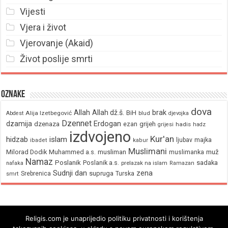
Vijesti
Vjera i život
Vjerovanje (Akaid)
Život poslije smrti
Oznake
dova
brak
Allah
Allah dž.š.
BiH
Alija Izetbegović
Abdest
blud
djevojka
Dzennet
Erdogan
dzamija
dzenaza
ezan
grijeh
hadis
grijesi
hadz
izdvojeno
Kur'an
hidzab
islam
majka
ljubav
ibadet
kabur
Muslimani
Milorad Dodik
Muhammed a.s.
musliman
muž
muslimanka
Namaz
Poslanik
Poslanik a.s.
sadaka
nafaka
prelazak na islam
Ramazan
Sudnji dan
zena
supruga
Srebrenica
Turska
smrt
Religis.com je unaprijedio politiku privatnosti i korištenja