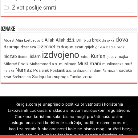
Život poslije smrti
Oznake
dova
brak
Allah
Allah dž.š.
BiH
Alija Izetbegović
Abdest
blud
djevojka
Dzennet
Erdogan
dzamija
dzenaza
ezan
grijeh
hadis
grijesi
hadz
izdvojeno
Kur'an
hidzab
islam
majka
ljubav
ibadet
kabur
Muslimani
Milorad Dodik
Muhammed a.s.
musliman
muž
muslimanka
Namaz
Poslanik
Poslanik a.s.
sadaka
nafaka
prelazak na islam
Ramazan
Sudnji dan
zena
supruga
Srebrenica
Turska
smrt
Religis.com je unaprijedio politiku privatnosti i korištenja
takozvanih cookiesa, u skladu s novom europskom regulativom.
Cookiese koristimo kako bismo mogli pružati našu online
uslugu, analizirati korištenje sadržaja, nuditi reklamni prostor,
kao i za ostale funkcionalnosti koje ne bismo mogli pružati bez
cookiesa. Daljnjim korištenjem ovog portala pristajete na