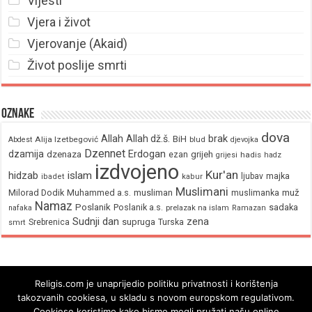
Vijesti
Vjera i život
Vjerovanje (Akaid)
Život poslije smrti
Oznake
dova
brak
Allah
Allah dž.š.
BiH
Alija Izetbegović
Abdest
blud
djevojka
Dzennet
Erdogan
dzamija
dzenaza
ezan
grijeh
hadis
grijesi
hadz
izdvojeno
Kur'an
hidzab
islam
majka
ljubav
ibadet
kabur
Muslimani
Milorad Dodik
Muhammed a.s.
musliman
muž
muslimanka
Namaz
Poslanik
Poslanik a.s.
sadaka
nafaka
prelazak na islam
Ramazan
Sudnji dan
zena
supruga
Srebrenica
Turska
smrt
Religis.com je unaprijedio politiku privatnosti i korištenja
takozvanih cookiesa, u skladu s novom europskom regulativom.
Cookiese koristimo kako bismo mogli pružati našu online